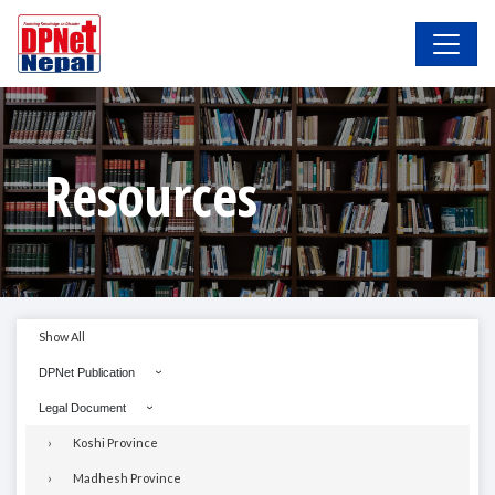
Resources
Show All
DPNet Publication
Legal Document
Koshi Province
Madhesh Province