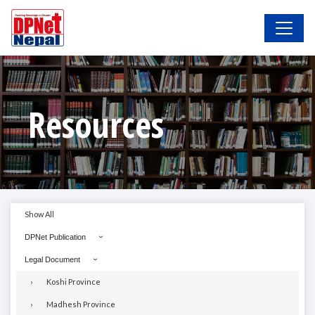
Resources
Show All
DPNet Publication
Legal Document
Koshi Province
Madhesh Province