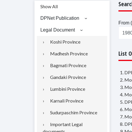
Searc
Show All
DPNet Publication
From (
Legal Document
Koshi Province
List 
Madhesh Province
Bagmati Province
1. DPR
Gandaki Province
2. Mo
3. Mo
Lumbini Province
4. Mo
Karnali Province
5. DPR
6. Mo
Sudurpaschim Province
7. Mo
8. DPR
Important Legal
documents
9. Mon