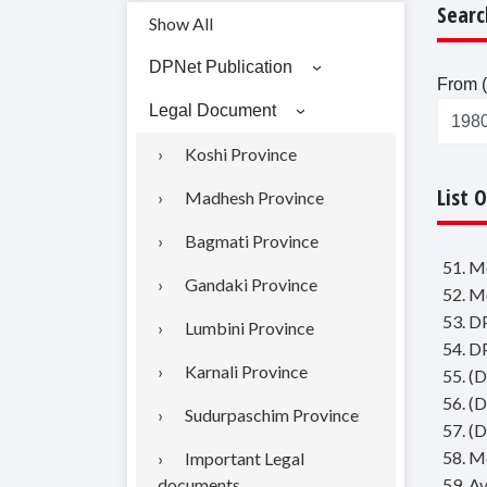
Searc
Show All
DPNet Publication
From (
Legal Document
Koshi Province
List 
Madhesh Province
Bagmati Province
51. Mo
Gandaki Province
52. Mo
53. D
Lumbini Province
54. D
Karnali Province
55. (D
56. (D
Sudurpaschim Province
57. (D
58. M
Important Legal
documents
59. Av