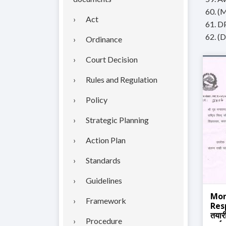
60. (M
Act
61. D
62. (D
Ordinance
Court Decision
Rules and Regulation
Policy
Strategic Planning
Action Plan
Standards
Guidelines
Mon
Framework
Resp
तयार
Procedure
पर्सा)