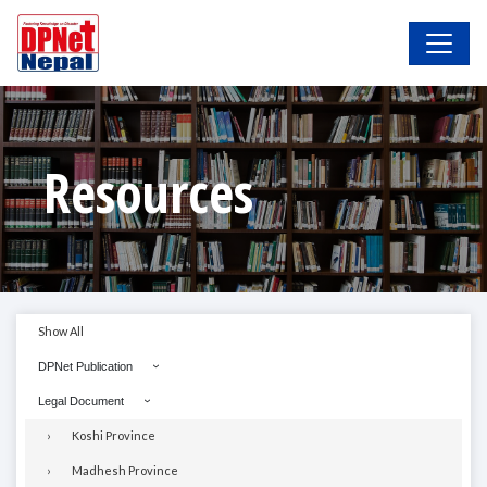
Resources
Show All
DPNet Publication
Legal Document
Koshi Province
Madhesh Province