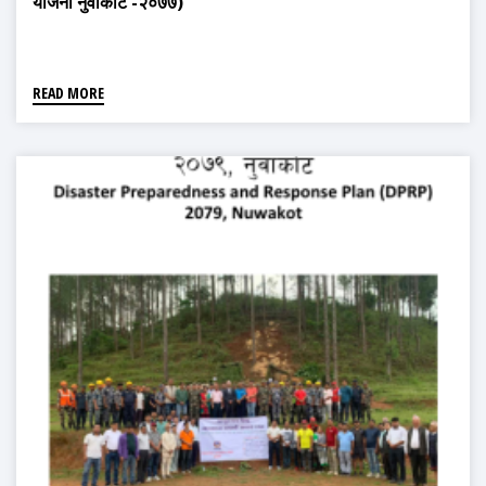
योजना नुवाकोट -२०७७)
READ MORE