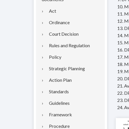
10. M
Act
11. M
12. M
Ordinance
13. DP
Court Decision
14. M
15. M
Rules and Regulation
16. DP
Policy
17. Mo
18. Mo
Strategic Planning
19. Mo
20. DP
Action Plan
21. Av
Standards
22. DP
23. DP
Guidelines
24. Av
Framework
Procedure