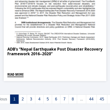
ADB’s “Nepal Earthquake Post Disaster Recovery
Framework 2016–2020”
READ MORE
ious
1
2
3
4
5
6
7
8
...
44
45