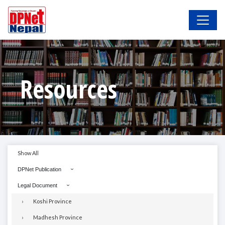
Resources
Show All
DPNet Publication
Legal Document
Koshi Province
Madhesh Province