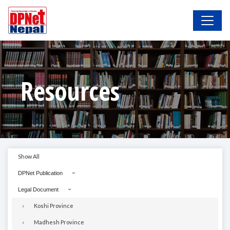
Resources
Show All
DPNet Publication
Legal Document
Koshi Province
Madhesh Province