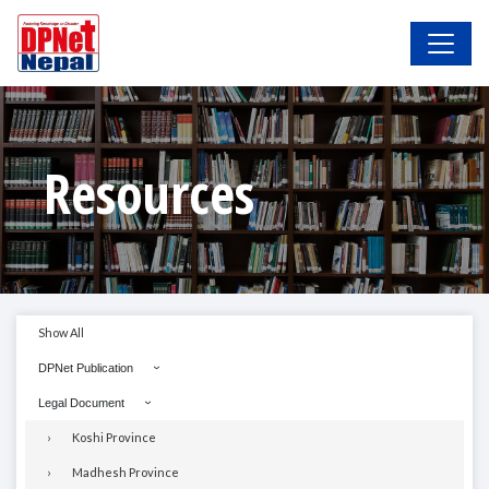
Resources
Show All
DPNet Publication
Legal Document
Koshi Province
Madhesh Province