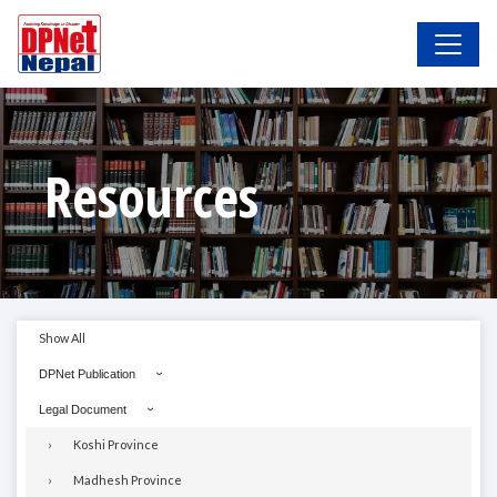
Resources
Show All
DPNet Publication
Legal Document
Koshi Province
Madhesh Province