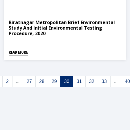
Biratnagar Metropolitan Brief Environmental
Study And Initial Environmental Testing
Procedure, 2020
READ MORE
2
...
27
28
29
30
31
32
33
...
40