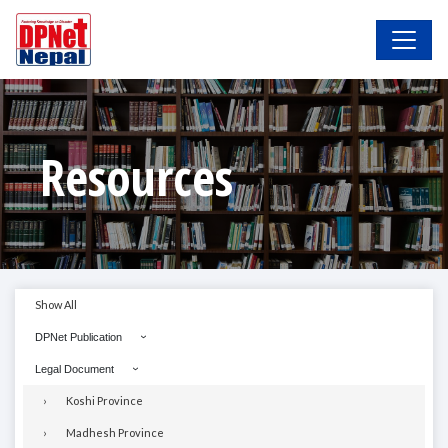
Resources
Show All
DPNet Publication
Legal Document
Koshi Province
Madhesh Province