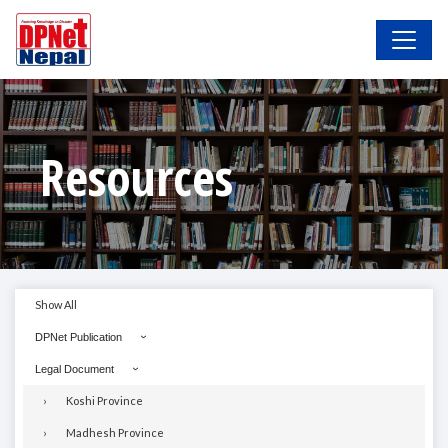
Resources
Show All
DPNet Publication
Legal Document
Koshi Province
Madhesh Province