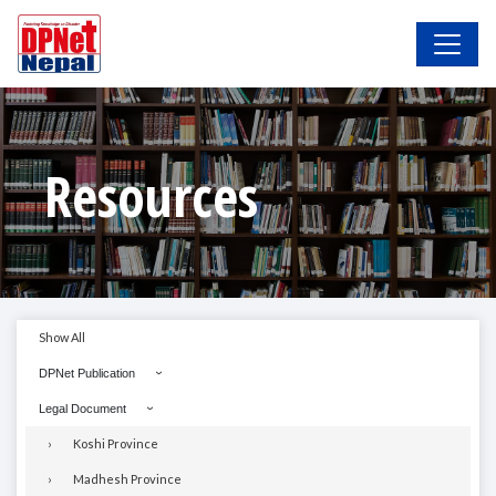
Resources
Show All
DPNet Publication
Legal Document
Koshi Province
Madhesh Province