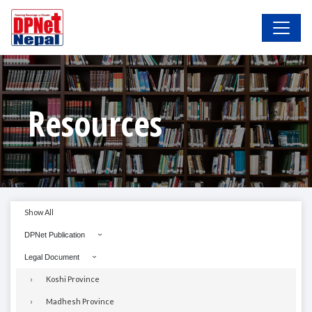
Resources
Show All
DPNet Publication
Legal Document
Koshi Province
Madhesh Province