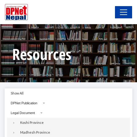
Resources
Show All
DPNet Publication
Legal Document
Koshi Province
Madhesh Province