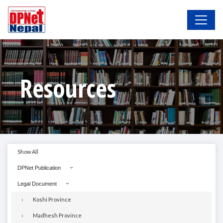
Resources
Show All
DPNet Publication
Legal Document
Koshi Province
Madhesh Province