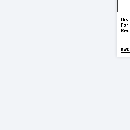
Dis
For
Red
(सडक
न्यू
कार्
READ