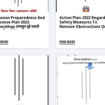
soon Preparedness And
Action Plan-2022 Regar
ponse Plan 2022-
Safety Measures To
chhap (मनसुन पूर्व तयारी
Remove Obstructions O
प्रतिकार्य योजना, २०७९)
Highways/roads (राजमार्ग
(सडक) मा हुने अवरोध हटाउन गर्नुपर
सुरक्षा कारवाही सम्बन्धी
 MORE
READ MORE
कार्ययोजना-2079)