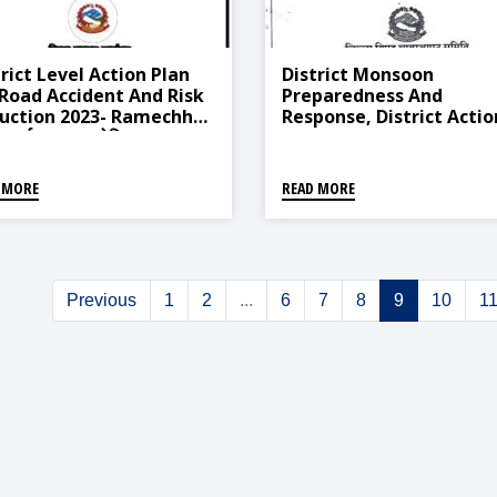
trict Level Action Plan
District Monsoon
 Road Accident And Risk
Preparedness And
uction 2023- Ramechhap
Response, District Actio
 दुर्घटना तथा जोखिम
Plan 2024- Ramechhap
निकरणका लागि जिल्लास्तरीय
(मनसुन पूर्व तयारी तथा प्रतिकार्य,
ययोजना-२०८०)
जिल्ला कार्ययोजना-२०८१)
 MORE
READ MORE
Previous
1
2
...
6
7
8
9
10
1