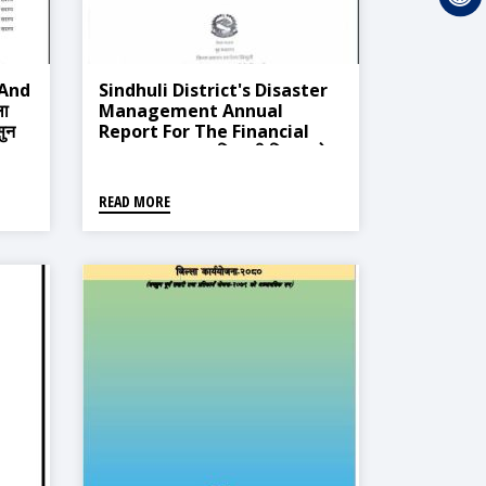
 And
Sindhuli District's Disaster
ला
Management Annual
सुन
Report For The Financial
Year 2019.20 (सिन्धुली जिल्लाको
विपद् व्यवस्थापन सम्बन्धी आर्थिक बर्ष
२०७६।७७ को बार्षिक प्रतिवेदन)
READ MORE