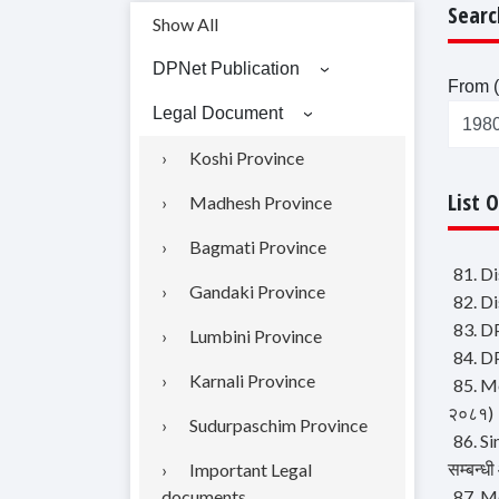
Searc
Show All
DPNet Publication
From (
Legal Document
Koshi Province
List 
Madhesh Province
Bagmati Province
81. D
Gandaki Province
82. D
83. DP
Lumbini Province
84. DP
Karnali Province
85. Mo
२०८१)
Sudurpaschim Province
86. Si
सम्बन्ध
Important Legal
documents
87. Mo