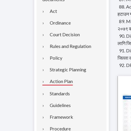
88. Ac
Act
हटाउन गर
89. M
Ordinance
२०७९ क
Court Decision
90. Di
लागि जि
Rules and Regulation
91. Di
Policy
जिल्ला 
92. DP
Strategic Planning
Action Plan
Standards
Guidelines
Framework
Procedure