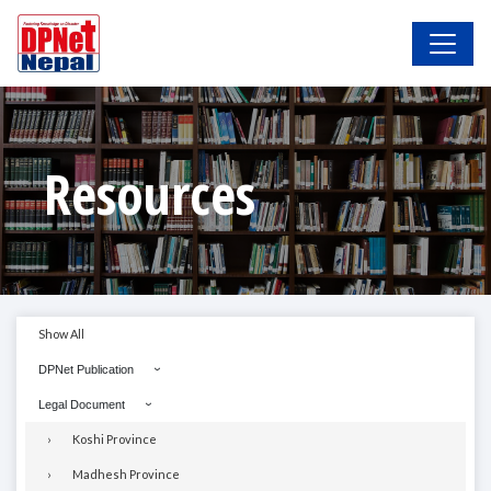
Resources
Show All
DPNet Publication
Legal Document
Koshi Province
Madhesh Province