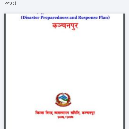
२०७८)