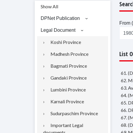
Searc
Show All
DPNet Publication
From (
Legal Document
Koshi Province
List 
Madhesh Province
Bagmati Province
61. (D
Gandaki Province
62. M
63. Av
Lumbini Province
64. (M
Karnali Province
65. D
66. D
Sudurpaschim Province
67. (M
68. (D
Important Legal
documents
69. Mo