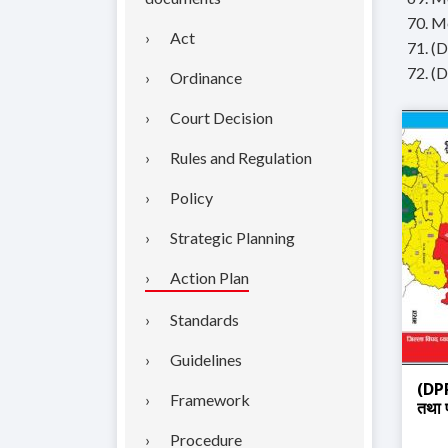
70. M
Act
71. (D
72. (D
Ordinance
Court Decision
Rules and Regulation
Policy
Strategic Planning
Action Plan
Standards
Guidelines
(DPR
Framework
तथा प
Procedure