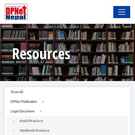
Resources
Show All
DPNet Publication
Legal Document
Koshi Province
Madhesh Province